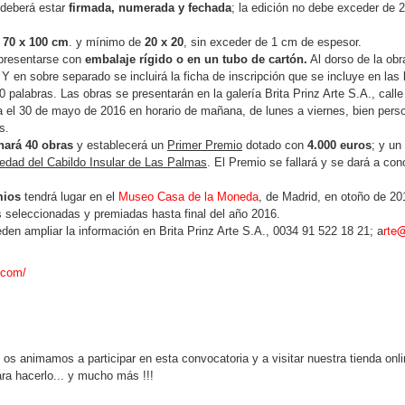
Intro
de Pi
 deberá estar
firmada, numerada y fechada
; la edición no debe exceder de 
Introducción:
AIRE 
Fecha
Autó
histó
La Co
La Fundación Municipal de Cultura del
Intro
e
70 x 100 cm
. y mínimo de
20 x 20
, sin exceder de 1 cm de espesor.
Ayun
Base
Ayuntamiento de Siero convoca el XII Certamen
Fecha
patro
Nacional de Pintura Contemporánea "Casimiro
 presentarse con
embalaje rígido o en un tubo de cartón.
Al dorso de la obr
VI CERTAMEN DE PINTURA EN EL MEDIO RURAL. Juzbago (Salamanca)
La F
Conc
Podrá
Baragaña".
Intro
 Y en sobre separado se incluirá la ficha de inscripción que se incluye en la
Ayun
Pepe
resid
Fecha
CER
0 palabras. Las obras se presentarán en la galería Brita Prinz Arte S.A., call
siem
Bases:
Conv
CON
Base
sean 
Intro
 el 30 de mayo de 2016 en horario de mañana, de lunes a viernes, bien pers
Pint
Bara
Fecha
PARTICIPANTES.Podrán concurrir a este
parti
s.
Concu
Certamen todos los artistas españoles o
El A
extra
Bas
que d
nará 40 obras
y establecerá un
Primer Premio
dotado con
4.000 euros
; y un
Intro
extranjeros residentes en España.
el I 
con el
cond
‘Ciu
edad del Cabildo Insular de Las Palmas
. El Premio se fallará y se dará a cono
as, S.A. el V
pres
PART
El A
Mode
l que tendrá
haya
este 
Mont
 en el municipio
conc
espa
de r
mios
tendrá lugar en el
Museo Casa de la Moneda
, de Madrid, en otoño de 20
Esp
Rápi
 seleccionadas y premiadas hasta final del año 2016.
Bas
“Boa
rte@
den ampliar la información en Brita Prinz Arte S.A., 0034 91 522 18 21; a
luga
2016
e.com/
XXXIV CERTAMEN DE PINTURA “JESÚS MADERO”. Herencia (Ciudad Real)
Fecha
Fecha límite: 15-9-16-
Intro
Introducción:
Fecha
El Ce
os animamos a participar en esta convocatoria y a visitar nuestra tienda onl
El Excmo. Ayuntamiento de Herencia, Área de
Intro
Ayunt
Fecha
ra hacerlo... y mucho más !!!
Cultura, CONVOCA, el XXXIV CERTAMEN
carác
NACIONAL DE PINTURA “JESÚS MADERO”..
El A
mismo
Intro
conv