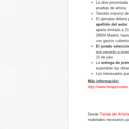
La obra presentada
pruebas de artista.
Tamaño máximo d
El ejemplar deberá
apellido del autor
.
aparte limitado a 21
Fecha límite: 2-10-16-
28004 Madrid, hasta
Introducción:
con gastos cubierto
El jurado seleccio
El Ayuntamiento de Juzbado organiza 
que pasarán a propi
patrocinio de Enusa Industrias Avanzad
Certamen de Pintura en el Medio Rura
15 de julio.
lugar el domingo 2 de octubre de 2016
La
entrega de pre
de Juzbado (Salamanca).
expondrán las obras
Los interesados pue
Más información:
http://www.britaprinzart
AUG
31
Tienda del Artista
Desde
materiales necesarios pa