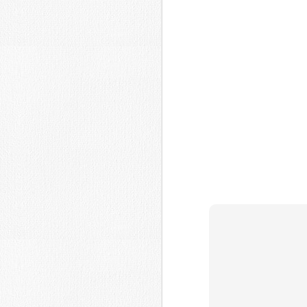
Fecha límite: 31-10-16-
Introducción:
Convocado el XIV Concurso de Arte ‘Me
Arte’, que, con tres modalidades –Pintu
Dibujo que versará sobre la temática 
de género, al que pueden concurrir los 
deseen con obras originales e inédita
JUL
29