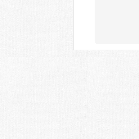
Fecha límite: 10-9-16-
Introducción:
El Ayuntamiento de Valdemorillo y la 
Educación y Cultura, convocan el V
PINTURA RÁPIDA DE VALDEMORILLO
celebrará el Sábado 10 de septiembre
año más el concurso es patrocinado po