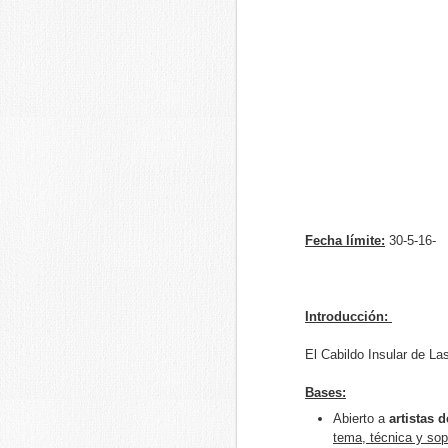
5 de octubre de 2019
X Concurso de Pintura Rápida de Vald
Tu tienda de material de Bellas Artes o
SEP
24
Fecha límite:
30-5-16-
Introducción:
El Cabildo Insular de L
Bases:
Abierto a
artistas 
tema, técnica y sop