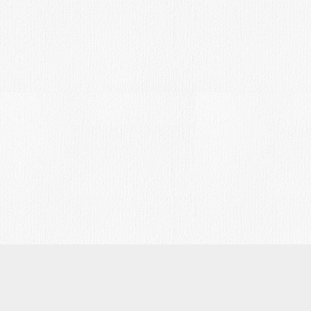
Introducción:
Convocado el XVIII CERTAMEN DE P
RÁPIDA “NICOLE NOMBLOT”. El Romer
Se celebrará el día 28 de mayo 2016.
Bases:
Se entregarán los premios siguientes:
de 800 Euros al mejor cuadro seleccio
jurado.
MAY
5