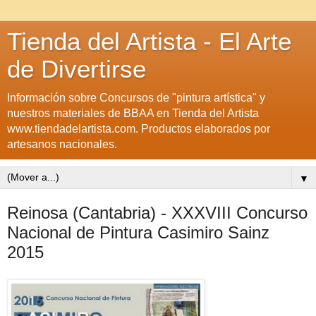
Tienda del Artista - El Arte
de Divertirse
Información sobre Concursos de "pintura artística" y
nuestros materiales de BBAA en Tienda del Artista
www.tiendadelartista.com. Productos elaborados por
artesanos nacionales.
▼
Reinosa (Cantabria) - XXXVIII Concurso
Nacional de Pintura Casimiro Sainz
2015