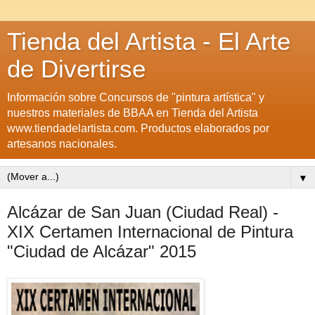
Tienda del Artista - El Arte
de Divertirse
Información sobre Concursos de "pintura artística" y
nuestros materiales de BBAA en Tienda del Artista
www.tiendadelartista.com. Productos elaborados por
artesanos nacionales.
▼
Alcázar de San Juan (Ciudad Real) -
XIX Certamen Internacional de Pintura
"Ciudad de Alcázar" 2015