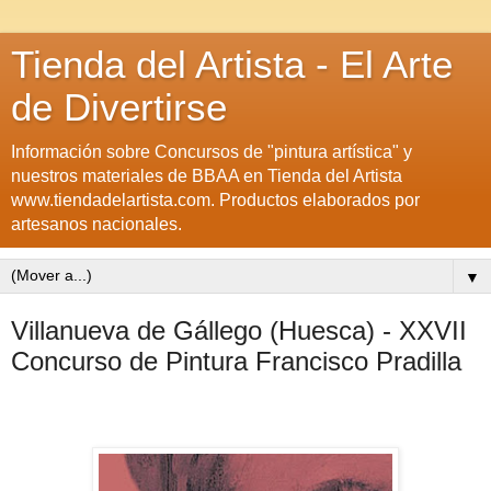
Tienda del Artista - El Arte
de Divertirse
Información sobre Concursos de "pintura artística" y
nuestros materiales de BBAA en Tienda del Artista
www.tiendadelartista.com. Productos elaborados por
artesanos nacionales.
▼
Villanueva de Gállego (Huesca) - XXVII
Concurso de Pintura Francisco Pradilla