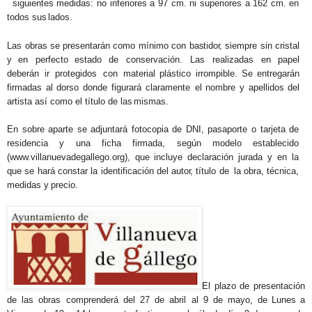
siguientes medidas: no inferiores a 97 cm. ni superiores a 162 cm. en
todos sus
lados.
Las obras
se
presentarán como mínimo con
bastidor,
siempre sin cristal
y en
perfecto estado
de
conservación.
Las
realizadas
en
papel
deberán
ir
protegidos
con
material plástico irrompible. Se entregarán
firmadas al dorso donde figurará claramente
el nombre y apellidos del
artista así como el título de las
mismas.
En sobre aparte
se
adjuntará fotocopia de DNI, pasaporte o tarjeta de
residencia y
una ficha firmada, según modelo establecido
(www.villanuevadegallego.org), que
incluye declaración jurada y en la
que se hará constar la identificación del
autor,
título de
la obra, técnica,
medidas y
precio.
El
plazo
de
presentación
de
las
obras
comprenderá
del
27
de
abril
al
9
de
mayo,
de Lunes a