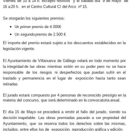
Viernes de 10 a 14 h. excepto festivos
y el sábado día
9 de mayo
de
16 a
20 h.
en el Centro Cultural C/ del Arco
nº
15.
Se otorgarán los siguientes premios:
Un
primer premio de 4.000€
Un segundo
premio
de 2.500
€
El importe del premio estará sujeto a los descuentos establecidos en
la
legislación
vigente.
El Ayuntamiento de Villanueva de Gállego velará en todo momento por
la
integridad
de las
obras
mientras
estén
en
su
poder
pero
no
se
hace
responsable
de
los
riesgos
ni desperfectos que puedan sufrir en el
traslado y permanencia en el lugar de
exposición hasta tanto sean
retiradas.
El jurado estará compuesto por 4 personas de reconocido prestigio en
la
materia
del concurso, que será determinado en
la
convocatoria
anual.
El día 15 de Mayo
se
procederá a emitir el fallo del jurado, siendo su
decisión inapelable.
Las
obras
premiadas
pasarán
a
ser
propiedad
del
Ayuntamiento,
que
se reserva todos los derechos sobre las mismas,
incluidos, entre ellos los de
exposición, reproducción gráfica y
edición.