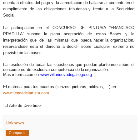
cuenta a efectos del pago y
la acreditación de hallarse al corriente en el
cumplimiento de las obligaciones tributarias
y frente a la Seguridad
Social.
La participación en el CONCURSO
DE
PINTURA “FRANCISCO
PRADILLA” supone
la
plena
aceptación
de
estas
Bases
y
la
interpretación
que
de
las
mismas
que
pueda hacer la organización,
reservándose ésta el derecho a decidir sobre cualquier
extremo no
previsto en las
bases.
La resolución de todas las cuestiones que puedan plantearse sobre el
concurso es
de exclusiva competencia de la
organización.
Mas información en:
www.villanuevadegallego.org
El material para tus cuadros (lienzos, pinturas, aditivos, ...) en
www.tiendadelartista.com
-El Arte de Divertirse-
Unknown
Compartir