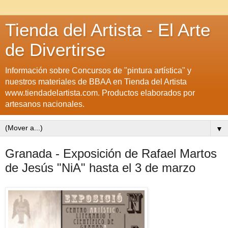
Tienda del Artista - El Arte
de Divertirse
Información sobre Concursos de "pintura artística" y
nuestros materiales de BBAA en Tienda del Artista
www.tiendadelartista.com. Productos elaborados por
artesanos nacionales.
▼
Granada - Exposición de Rafael Martos
de Jesús "NiA" hasta el 3 de marzo