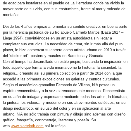
de edad para instalarse en el pueblo de La Herradura donde ha vivido la
mayor parte de su vida, con sus costumbres, frente al mar y rodeado de
montañas.
Desde los 4 años empezó a fomentar su sentido creativo, en buena parte
por la herencia pictórica de su tío abuelo Carmelo Martos (Baza 1927 –
Liege 1994), convirtiéndose en un artista autodidacta sin llegar a
completar sus estudios. La necesidad de crear, sin ir más allá del puro
placer, le hizo comenzar su carrera como artista urbano en 2010 a través
del “sticker art”, posters y murales en Barcelona y Granada.
Con el tiempo ha desarrollado un estilo propio, buscando la inspiración en
todo aquello que forma la vida misma como la historia, la sociedad, la
religión... creando así su primera colección a partir de 2014 con la que
accedió a las primeras exposiciones en galerías y centros culturales.
Según el académico granadino Fernando de Villena, NiA posee un
espíritu renacentista y a la vez extremadamente moderno. Renacentista
en su afán de indagar y expresarse mediante todas las artes, la literatura,
la pintura, los videos... y moderno en sus atrevimientos estéticos, en su
dibujo neobarroco, en su uso del color y en su aplicación al arte
urbano. NiA no sólo trabaja con pintura y dibujo sino además con diseño
gráfico, fotografía, cortometraje, literatura y poesía. Su
web
www.niartcloth.com
así lo refleja.