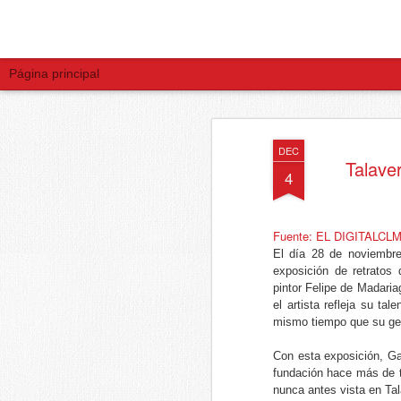
Página principal
SEP
DEC
21
Talave
4
Fuente: EL DIGITALCLM 
El día 28 de noviembre
exposición de retratos
pintor Felipe de Madari
el artista refleja su tal
mismo tiempo que su gen
Con esta exposición, Ga
fundación hace más de t
nunca antes vista en Ta