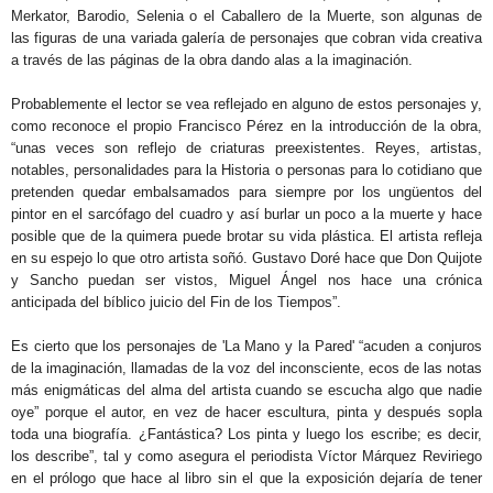
Merkator, Barodio, Selenia o el Caballero de la Muerte, son algunas de
las figuras de una variada galería de personajes que cobran vida creativa
a través de las páginas de la obra dando alas a la imaginación.
Probablemente el lector se vea reflejado en alguno de estos personajes y,
como reconoce el propio Francisco Pérez en la introducción de la obra,
“unas veces son reflejo de criaturas preexistentes. Reyes, artistas,
notables, personalidades para la Historia o personas para lo cotidiano que
pretenden quedar embalsamados para siempre por los ungüentos del
pintor en el sarcófago del cuadro y así burlar un poco a la muerte y hace
posible que de la quimera puede brotar su vida plástica. El artista refleja
en su espejo lo que otro artista soñó. Gustavo Doré hace que Don Quijote
y Sancho puedan ser vistos, Miguel Ángel nos hace una crónica
anticipada del bíblico juicio del Fin de los Tiempos”.
Es cierto que los personajes de 'La Mano y la Pared' “acuden a conjuros
de la imaginación, llamadas de la voz del inconsciente, ecos de las notas
más enigmáticas del alma del artista cuando se escucha algo que nadie
oye” porque el autor, en vez de hacer escultura, pinta y después sopla
toda una biografía. ¿Fantástica? Los pinta y luego los escribe; es decir,
los describe”, tal y como asegura el periodista Víctor Márquez Reviriego
en el prólogo que hace al libro sin el que la exposición dejaría de tener