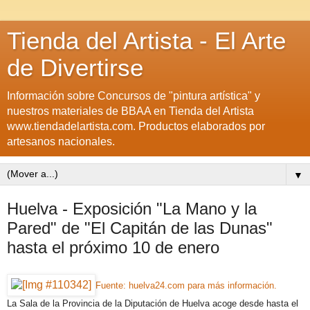
Tienda del Artista - El Arte
de Divertirse
Información sobre Concursos de "pintura artística" y
nuestros materiales de BBAA en Tienda del Artista
www.tiendadelartista.com. Productos elaborados por
artesanos nacionales.
▼
Huelva - Exposición "La Mano y la
Pared" de "El Capitán de las Dunas"
hasta el próximo 10 de enero
Fuente: huelva24.com para más información.
La Sala de la Provincia de la Diputación de Huelva acoge desde hasta el