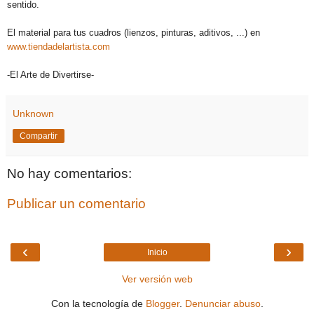
sentido.
El material para tus cuadros (lienzos, pinturas, aditivos, ...) en
www.tiendadelartista.com
-El Arte de Divertirse-
Unknown
Compartir
No hay comentarios:
Publicar un comentario
‹
›
Inicio
Ver versión web
Con la tecnología de
Blogger
.
Denunciar abuso
.