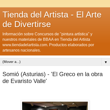
Tienda del Artista - El Arte
de Divertirse
Información sobre Concursos de "pintura artística" y
nuestros materiales de BBAA en Tienda del Artista
www.tiendadelartista.com. Productos elaborados por
artesanos nacionales.
▼
Somió (Asturias) - 'El Greco en la obra
de Evaristo Valle'