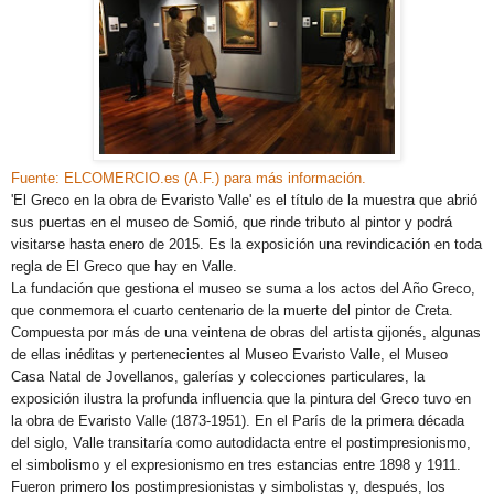
Fuente: ELCOMERCIO.es (A.F.) para más información.
'El Greco en la obra de Evaristo Valle' es el título de la muestra que abrió
sus puertas en el museo de Somió, que rinde tributo al pintor y podrá
visitarse hasta enero de 2015. Es la exposición una revindicación en toda
regla de El Greco que hay en Valle.
La fundación que gestiona el museo se suma a los actos del Año Greco,
que conmemora el cuarto centenario de la muerte del pintor de Creta.
Compuesta por más de una veintena de obras del artista gijonés, algunas
de ellas inéditas y pertenecientes al Museo Evaristo Valle, el Museo
Casa Natal de Jovellanos, galerías y colecciones particulares, la
exposición ilustra la profunda influencia que la pintura del Greco tuvo en
la obra de Evaristo Valle (1873-1951). En el París de la primera década
del siglo, Valle transitaría como autodidacta entre el postimpresionismo,
el simbolismo y el expresionismo en tres estancias entre 1898 y 1911.
Fueron primero los postimpresionistas y simbolistas y, después, los