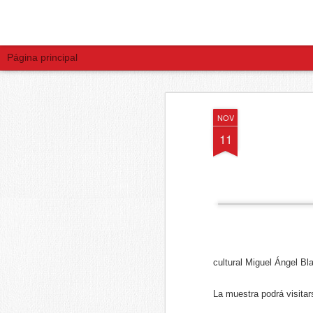
Página principal
SEP
NOV
21
11
cultural Miguel Ángel Bl
La muestra podrá visitar