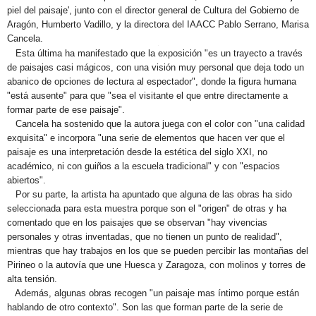
piel del paisaje', junto con el director general de Cultura del Gobierno de
Aragón, Humberto Vadillo, y la directora del IAACC Pablo Serrano, Marisa
Cancela.
Esta última ha manifestado que la exposición "es un trayecto a través
de paisajes casi mágicos, con una visión muy personal que deja todo un
abanico de opciones de lectura al espectador", donde la figura humana
"está ausente" para que "sea el visitante el que entre directamente a
formar parte de ese paisaje".
Cancela ha sostenido que la autora juega con el color con "una calidad
exquisita" e incorpora "una serie de elementos que hacen ver que el
paisaje es una interpretación desde la estética del siglo XXI, no
académico, ni con guiños a la escuela tradicional" y con "espacios
abiertos".
Por su parte, la artista ha apuntado que alguna de las obras ha sido
seleccionada para esta muestra porque son el "origen" de otras y ha
comentado que en los paisajes que se observan "hay vivencias
personales y otras inventadas, que no tienen un punto de realidad",
mientras que hay trabajos en los que se pueden percibir las montañas del
Pirineo o la autovía que une Huesca y Zaragoza, con molinos y torres de
alta tensión.
Además, algunas obras recogen "un paisaje mas íntimo porque están
hablando de otro contexto". Son las que forman parte de la serie de