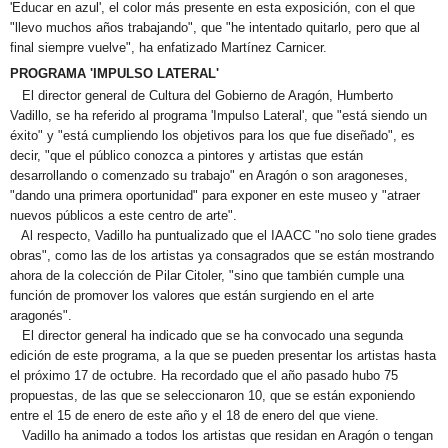
'Educar en azul', el color más presente en esta exposición, con el que
"llevo muchos años trabajando", que "he intentado quitarlo, pero que al
final siempre vuelve", ha enfatizado Martínez Carnicer.
PROGRAMA 'IMPULSO LATERAL'
El director general de Cultura del Gobierno de Aragón, Humberto
Vadillo, se ha referido al programa 'Impulso Lateral', que "está siendo un
éxito" y "está cumpliendo los objetivos para los que fue diseñado", es
decir, "que el público conozca a pintores y artistas que están
desarrollando o comenzado su trabajo" en Aragón o son aragoneses,
"dando una primera oportunidad" para exponer en este museo y "atraer
nuevos públicos a este centro de arte".
Al respecto, Vadillo ha puntualizado que el IAACC "no solo tiene grades
obras", como las de los artistas ya consagrados que se están mostrando
ahora de la colección de Pilar Citoler, "sino que también cumple una
función de promover los valores que están surgiendo en el arte
aragonés".
El director general ha indicado que se ha convocado una segunda
edición de este programa, a la que se pueden presentar los artistas hasta
el próximo 17 de octubre. Ha recordado que el año pasado hubo 75
propuestas, de las que se seleccionaron 10, que se están exponiendo
entre el 15 de enero de este año y el 18 de enero del que viene.
Vadillo ha animado a todos los artistas que residan en Aragón o tengan