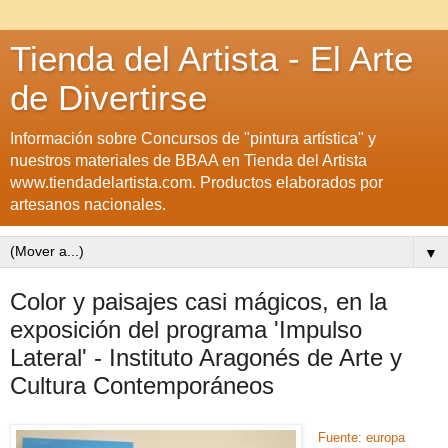
Tienda del Artista - El Arte
de Divertirse
Información sobre Concursos de "pintura artística" y
nuestros materiales de BBAA en Tienda del Artista
www.tiendadelartista.com. Productos elaborados por
artesanos nacionales.
▼
Color y paisajes casi mágicos, en la
exposición del programa 'Impulso
Lateral' - Instituto Aragonés de Arte y
Cultura Contemporáneos
Fuente: europa