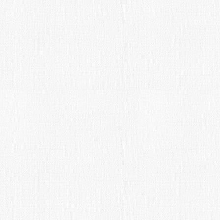
Fecha límite: 10-9-16-
Introducción:
El Ayuntamiento de Valdemorillo y la 
Educación y Cultura, convocan el V
PINTURA RÁPIDA DE VALDEMORILLO
celebrará el Sábado 10 de septiembre
año más el concurso es patrocinado po