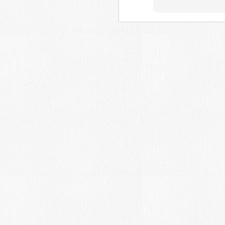
Fecha límite: 31-10-16-
Introducción:
Convocado el XIV Concurso de Arte ‘Me
Arte’, que, con tres modalidades –Pintu
Dibujo que versará sobre la temática 
de género, al que pueden concurrir los 
deseen con obras originales e inédita
JUL
29