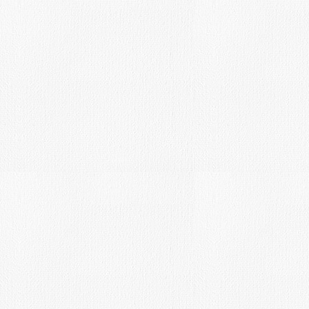
Fecha límite:4-11-16-
Introducción:
Presentado el VIII CONCURSO DE F
ÁGREDA MONUMENTAL. Ágreda (Sor
Bases:
Participantes.Podrán participar en est
fotográfico cuantas personas lo dese
16 años. Modalidades.