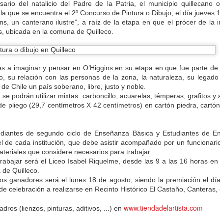
Fecha
sario del natalicio del Padre de la Patria, el municipio quillecan
Espac
cons
BASES
Valdemorillo (Madrid) - X Concurso de Pintura Rápida de Valdemorillo
Pres
 la que se encuentra el 2º Concurso de Pintura o Dibujo, el día jueves 
Intro
de P
1.- Podrán participar en este concurso cuantos
Fecha
ns, un canterano ilustre”, a raíz de la etapa en que el prócer de la 
Capr
artistas y aficionados lo deseen, de cualquier
La d
, ubicada en la comuna de Quilleco.
nacionalidad, con una sola obra de estilo y
Intro
Asoc
Base
Fecha
técnica libre, teniendo como
emorillo
escul
La A
Ayun
Podrá
Intro
Pamp
nline.
Concu
de n
prom
se ce
resi
n es a imaginar y pensar en O’Higgins en su etapa en que fue parte d
El Ay
muest
años.
Conc
sus 
no, su relación con las personas de la zona, la naturaleza, su legad
libr
mural
e Chile un país soberano, libre, justo y noble.
celeb
artís
de 20
 se podrán utilizar mixtas: carboncillo, acuarelas, témperas, grafitos y 
esca
Patr
VII CONCURSO DE FOTOGRAFÍA 2016 MUJERES CON FOCUS. Online
e pliego (29,7 centímetros X 42 centímetros) en cartón piedra, cartón
Con u
Fecha límite: 1-10-16-
como
Crist
Introducción:
Fecha
tudiantes de segundo ciclo de Enseñanza Básica y Estudiantes de E
citar
10 d
el de cada institución, que debe asistir acompañado por un funcionari
Mujeres en Movimiento.
Intro
Pintu
Fecha
teriales que considere necesarios para trabajar.
Focus On Women convoca por VII año
Conv
trabajar será el Liceo Isabel Riquelme, desde las 9 a las 16 horas en
En u
Intro
consecutivo el Concurso Internacional de
Rápi
el ti
de Quilleco.
Fecha
Fotografía Focus On Women 2016 con el tema
Huma
tuvo 
Pres
jos ganadores será el lunes 18 de agosto, siendo la premiación el dí
“Mujeres en movimiento”.
Acua
Intro
FOT
l de celebración a realizarse en Recinto Histórico El Castaño, Canteras
Fecha
SAN
XII CERTAMEN NACIONAL DE PINTURA CONTEMPORÁNEA “CASIMIRO BARAGAÑA”. Siero (Asturias)
La As
Intro
SOLE
www.tiendadelartista.com
adros (lienzos, pinturas, aditivos, ...) en
Fecha
Fecha límite: 14-10-16-
Ayunt
Conv
CON