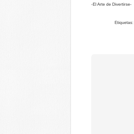
-El Arte de Divertirse-
Etiquetas
Fecha límite: 2-10-16-
Introducción:
El Ayuntamiento de Juzbado organiza 
patrocinio de Enusa Industrias Avanzad
Certamen de Pintura en el Medio Rura
lugar el domingo 2 de octubre de 2016
de Juzbado (Salamanca).
AUG
31