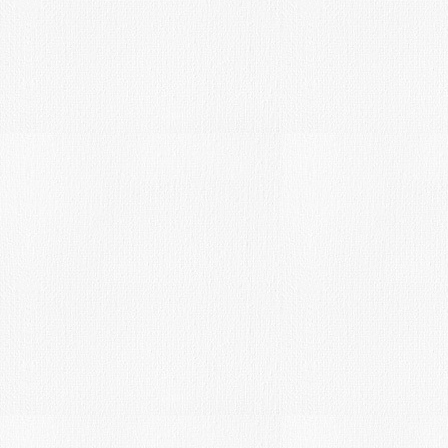
Introducción:
Convocado el XVIII CERTAMEN DE P
RÁPIDA “NICOLE NOMBLOT”. El Romer
Se celebrará el día 28 de mayo 2016.
Bases:
Se entregarán los premios siguientes:
de 800 Euros al mejor cuadro seleccio
jurado.
MAY
5