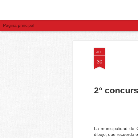
Página principal
SEP
JUL
21
30
2° concurs
La municipalidad de 
dibujo, que recuerda 