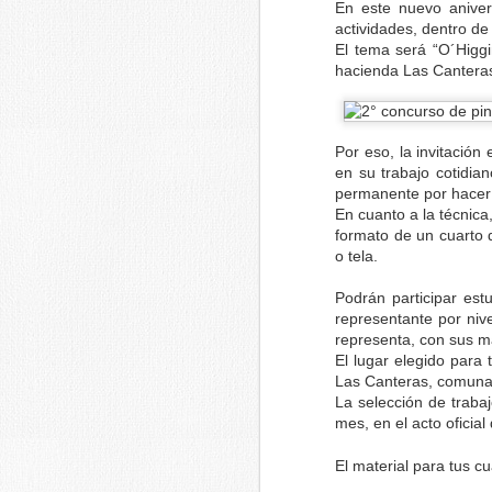
En este nuevo aniver
actividades, dentro de
El tema será “O´Higgi
5 de octubre de 2019
hacienda Las Canteras
X Concurso de Pintura Rápida de Vald
Tu tienda de material de Bellas Artes o
Por eso, la invitació
en su trabajo cotidia
permanente por hacer d
En cuanto a la técnica,
SEP
formato de un cuarto d
24
o tela.
Podrán participar es
representante por niv
representa, con sus ma
El lugar elegido para 
Las Canteras, comuna 
La selección de traba
mes, en el acto oficia
El material para tus cu