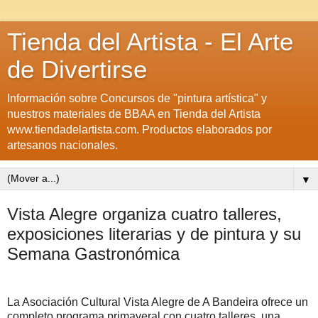
Tienda del Artista - El Arte
de Divertirse
Información sobre Concursos de "pintura artística" y
nuestros materiales de BBAA en Tienda del Artista
www.tiendadelartista.com. Productos elaborados por
artesanos nacionales.
▼
Vista Alegre organiza cuatro talleres,
exposiciones literarias y de pintura y su
Semana Gastronómica
La Asociación Cultural Vista Alegre de A Bandeira ofrece un
completo programa primaveral con cuatro talleres, una