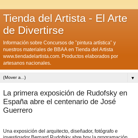
Tienda del Artista - El Arte
de Divertirse
Información sobre Concursos de "pintura artística" y
nuestros materiales de BBAA en Tienda del Artista
www.tiendadelartista.com. Productos elaborados por
artesanos nacionales.
▼
La primera exposición de Rudofsky en
España abre el centenario de José
Guerrero
Una exposición del arquitecto, diseñador, fotógrafo e
investigador Bernard Rudofsky abre hoy la programación