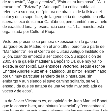
de repuesto", "Agua y ceniza", "Estructura luminosa", "A tu
encuentro", "Brizna" y "Aún aquí". La crítica habla, al
referirse a su obra, de "pintura de otra luz, de la física del
color y de la superficie, de la geometría del espíritu, en ella
suena el eco de su mar Cantábrico, pero también un anhelo
de exactitud tonal y resonancia cósmica". La muestra está
organizada por Cultural Rioja.
Victorero presentó su primera exposición en la galería
Sargadelos de Madrid, en el año 1998, pero fue a partir de
"Mar adentro", en el Centro de Cultura Antiguo Instituto de
Gijón, cuando empezó a ser conocido. Su exposición de
2005 en la galería madrileña Depósito 14, que hoy ya no
existe, le consolidó. Era entonces Victorero, según escribe
Enrique Andrés Ruiz en el catálogo, un pintor "encaminado
por un muy particular sendero de la pintura que, sin
embargo y aun siendo el suyo camino solitario, se veía
enseguida que se trataba de una vereda muy poblada de
voces y de ecos".
La de Javier Victorero es, en opinión de Juan Manuel Bonet,
que la conoce bien, una pintura "esencial" y "concentrada",
que bebe de un asturiano universal de las vanguardias, Luis