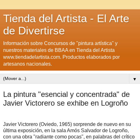
Tienda del Artista - El Arte
de Divertirse
Información sobre Concursos de "pintura artística" y
nuestros materiales de BBAA en Tienda del Artista
www.tiendadelartista.com. Productos elaborados por
artesanos nacionales.
▼
La pintura "esencial y concentrada" de
Javier Victorero se exhibe en Logroño
Javier Victorero (Oviedo, 1965) sorprende de nuevo en su
última exposición, en la sala Amós Salvador de Logroño,
con una obra "radiante como pocas", en palabras del crítico