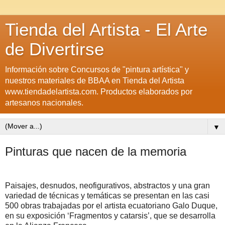
Tienda del Artista - El Arte
de Divertirse
Información sobre Concursos de "pintura artística" y
nuestros materiales de BBAA en Tienda del Artista
www.tiendadelartista.com. Productos elaborados por
artesanos nacionales.
▼
Pinturas que nacen de la memoria
Paisajes, desnudos, neofigurativos, abstractos y una gran
variedad de técnicas y temáticas se presentan en las casi
500 obras trabajadas por el artista ecuatoriano Galo Duque,
en su exposición ‘Fragmentos y catarsis’, que se desarrolla