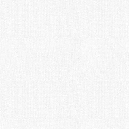
Introducción:
Convocado el XVIII CERTAMEN DE P
RÁPIDA “NICOLE NOMBLOT”. El Romer
Se celebrará el día 28 de mayo 2016.
Bases:
Se entregarán los premios siguientes:
de 800 Euros al mejor cuadro seleccio
jurado.
MAY
5