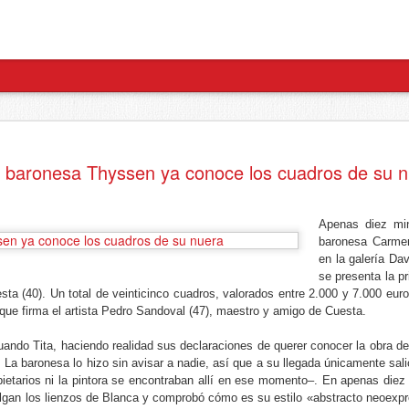
Fuenlabrada (Madrid) - XXII Concurso de Pintura Rápida "Villa de Fuenlabrada"
La Fu
 baronesa Thyssen ya conoce los cuadros de su 
6 de octubre 2019
Prev
XI C
XXII Concurso de Pintura Rápida "Villa De
VIII
Inter
Fuenlabrada"
DE 
siend
Apenas diez mi
la Mi
Se da
Más información
Sába
baronesa Carme
gana
en la galería Da
selec
Tu tienda de material de Bellas Artes online.
PATR
Infor
salón
TIEN
se presenta la p
la op
AVAT
IX Concurso de Pintura Rápida de Valdemorillo - Madrid (Valdemorillo)
ta (40). Un total de veinticinco cuadros, valorados entre 2.000 y 7.000 euro
Marzo
BAS
Fecha
Mart
que firma el artista Pedro Sandoval (47), maestro y amigo de Cuesta.
El pr
IX CONCURSO DE PINTURA RÁPIDA DE
Infan
AVAT
1.- P
Intro
VALDEMORILLO
obra
cuant
Infor
uando Tita, haciendo realidad sus declaraciones de querer conocer la obra d
Los 
expu
dese
la op
Pres
Sábado 6 de octubre de 2018
total
Sanc
. La baronesa lo hizo sin avisar a nadie, así que a su llegada únicamente salió
una s
el 30
Prim
varie
Fecha
teni
indiv
opietarios ni la pintora se encontraban allí en ese momento–. En apenas diez
el qu
PATROCINADO POR Afar-4 y
Alej
todo 
www.tiendadelartista.com
elgan los lienzos de Blanca y comprobó cómo es su estilo «abstracto neoex
Intro
"Luga
obras