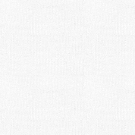
Fecha límite:4-11-16-
Introducción:
Presentado el VIII CONCURSO DE F
ÁGREDA MONUMENTAL. Ágreda (Sor
Bases:
Participantes.Podrán participar en est
fotográfico cuantas personas lo dese
16 años. Modalidades.