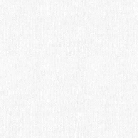
Fecha límite: 10-9-16-
Introducción:
El Ayuntamiento de Valdemorillo y la 
Educación y Cultura, convocan el V
PINTURA RÁPIDA DE VALDEMORILLO
celebrará el Sábado 10 de septiembre
año más el concurso es patrocinado po