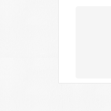
Fecha límite: 2-10-16-
Introducción:
El Ayuntamiento de Juzbado organiza 
patrocinio de Enusa Industrias Avanzad
Certamen de Pintura en el Medio Rura
lugar el domingo 2 de octubre de 2016
de Juzbado (Salamanca).
AUG
31