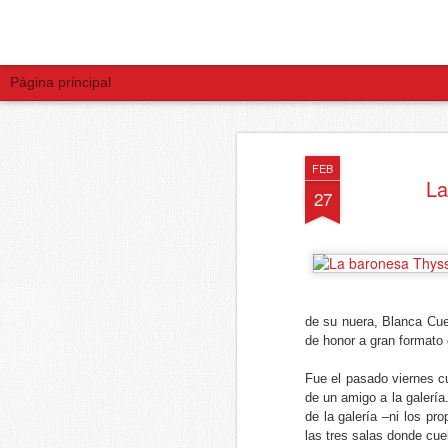
Página principal
SEP
FEB
21
La
27
de su nuera, Blanca Cues
de honor a gran formato 
Fue el pasado viernes c
de un amigo a la galería
de la galería –ni los pr
las tres salas donde cu