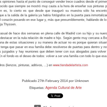
Fecha
opiniones hasta el punto de conseguir vender trece cuadros desde el primer 
Espac
cons
BASES
Valdemorillo (Madrid) - X Concurso de Pintura Rápida de Valdemorillo
Pres
cido que siempre se mostró muy cauta a la hora de enseñar sus pinturas po
Intro
de P
1.- Podrán participar en este concurso cuantos
Fecha
ien es, lo cierto es que desde que inauguró su muestra sólo ha encon
Capr
artistas y aficionados lo deseen, de cualquier
La d
 que a la salida de la galería ya había fotógrafos en la puerta para inmortaliz
nacionalidad, con una sola obra de estilo y
Intro
Asoc
Base
Fecha
el corazón posando en ese lugar y, más que presumiblemente, hablando de lo 
técnica libre, teniendo como
emorillo
escul
La A
rja Thyssen.
Ayun
Podrá
Intro
Pamp
nline.
Concu
de n
prom
se ce
resi
El Ay
asual de hace dos semanas en plena calle de Madrid con su hijo y su nuera y
muest
años.
Conc
sus 
 destacar en la nula relación de madre e hijo. Según gente muy cercana a Bor
libr
mural
una de estas situaciones y su manera de actuar no es porque quieran situars
celeb
artís
de 20
 tenga que pasar en esa familia debe resolverse de puertas para dentro y no
esca
Patr
VII CONCURSO DE FOTOGRAFÍA 2016 MUJERES CON FOCUS. Online
os juzgados y hay reuniones que deben tener con sus abogados para volver 
Con u
n el fondo es el deseo de todos: volver a ser una familia con todo lo que esa
Fecha límite: 1-10-16-
como
Crist
Introducción:
Fecha
www.tiendadelartista.com
citar
ros (lienzos, pinturas, aditivos, ...) en
10 d
Mujeres en Movimiento.
Intro
Pintu
Fecha
Focus On Women convoca por VII año
Conv
En u
Intro
Publicado
consecutivo el Concurso Internacional de
27th February 2014
por Unknown
Rápi
el ti
Fecha
Fotografía Focus On Women 2016 con el tema
Huma
tuvo 
Agenda Cultural de Arte
Pres
“Mujeres en movimiento”.
Etiquetas:
Acua
Intro
FOT
Fecha
SAN
XII CERTAMEN NACIONAL DE PINTURA CONTEMPORÁNEA “CASIMIRO BARAGAÑA”. Siero (Asturias)
La As
Intro
SOLE
Fecha
Fecha límite: 14-10-16-
Ayunt
Conv
CON