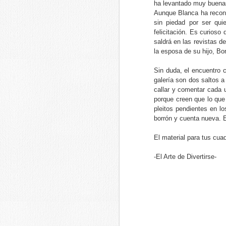
ha levantado muy buenas 
Aunque Blanca ha recono
sin piedad por ser qu
5 de octubre de 2019
felicitación. Es curioso
saldrá en las revistas d
X Concurso de Pintura Rápida de Vald
la esposa de su hijo, Bo
Tu tienda de material de Bellas Artes o
Sin duda, el encuentro c
galería son dos saltos a
callar y comentar cada 
porque creen que lo que
SEP
pleitos pendientes en l
24
borrón y cuenta nueva. E
El material para tus cuad
-El Arte de Divertirse-