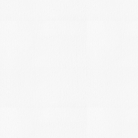
Fecha límite: 31-10-16-
Introducción:
Convocado el XIV Concurso de Arte ‘Me
Arte’, que, con tres modalidades –Pintu
Dibujo que versará sobre la temática 
de género, al que pueden concurrir los 
deseen con obras originales e inédita
JUL
29