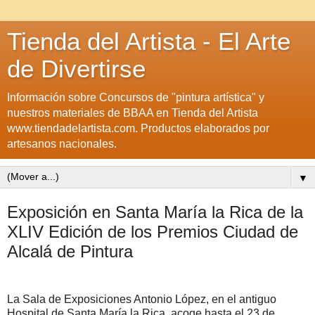
Tienda del Artista - El Arte
de Divertirse
Información sobre Concursos de "pintura artística" y
nuestros materiales de BBAA en Tienda del Artista
www.tiendadelartista.com. Productos elaborados por
artesanos nacionales.
▼
Exposición en Santa María la Rica de la
XLIV Edición de los Premios Ciudad de
Alcalá de Pintura
La Sala de Exposiciones Antonio López, en el antiguo
Hospital de Santa María la Rica, acoge hasta el 23 de