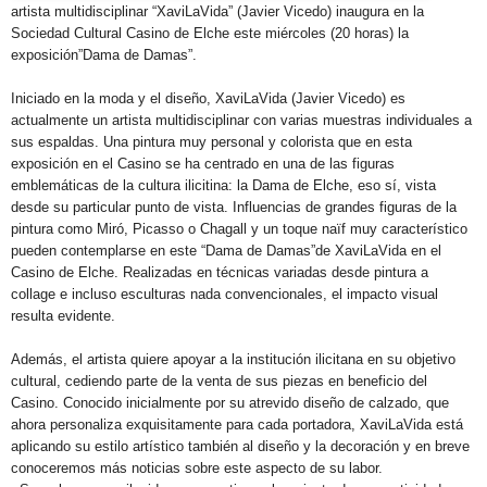
artista multidisciplinar “XaviLaVida” (Javier Vicedo) inaugura en la
Sociedad Cultural Casino de Elche este miércoles (20 horas) la
exposición”Dama de Damas”.
Iniciado en la moda y el diseño, XaviLaVida (Javier Vicedo) es
actualmente un artista multidisciplinar con varias muestras individuales a
sus espaldas. Una pintura muy personal y colorista que en esta
exposición en el Casino se ha centrado en una de las figuras
emblemáticas de la cultura ilicitina: la Dama de Elche, eso sí, vista
desde su particular punto de vista. Influencias de grandes figuras de la
pintura como Miró, Picasso o Chagall y un toque naïf muy característico
pueden contemplarse en este “Dama de Damas”de XaviLaVida en el
Casino de Elche. Realizadas en técnicas variadas desde pintura a
collage e incluso esculturas nada convencionales, el impacto visual
resulta evidente.
Además, el artista quiere apoyar a la institución ilicitana en su objetivo
cultural, cediendo parte de la venta de sus piezas en beneficio del
Casino. Conocido inicialmente por su atrevido diseño de calzado, que
ahora personaliza exquisitamente para cada portadora, XaviLaVida está
aplicando su estilo artístico también al diseño y la decoración y en breve
conoceremos más noticias sobre este aspecto de su labor.