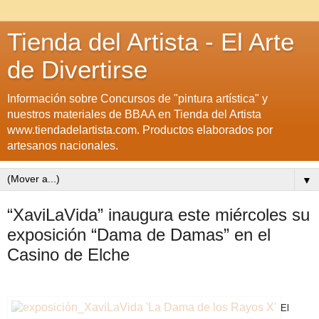
Tienda del Artista - El Arte
de Divertirse
Información sobre Concursos de "pintura artística" y
nuestros materiales de BBAA en Tienda del Artista
www.tiendadelartista.com. Productos elaborados por
artesanos nacionales.
▼
“XaviLaVida” inaugura este miércoles su
exposición “Dama de Damas” en el
Casino de Elche
El