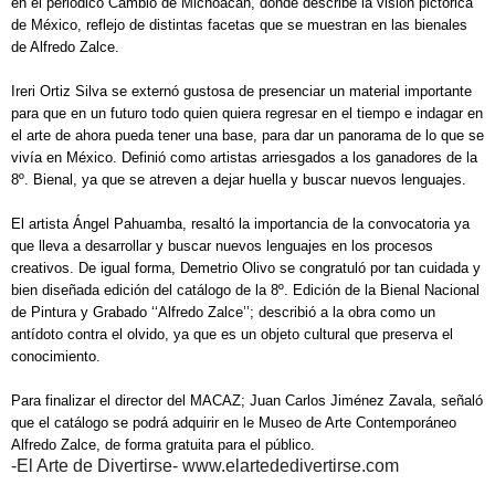
en el periódico Cambio de Michoacán, donde describe la visión pictórica
de México, reflejo de distintas facetas que se muestran en las bienales
de Alfredo Zalce.
Ireri Ortiz Silva se externó gustosa de presenciar un material importante
para que en un futuro todo quien quiera regresar en el tiempo e indagar en
el arte de ahora pueda tener una base, para dar un panorama de lo que se
vivía en México. Definió como artistas arriesgados a los ganadores de la
8º. Bienal, ya que se atreven a dejar huella y buscar nuevos lenguajes.
El artista Ángel Pahuamba, resaltó la importancia de la convocatoria ya
que lleva a desarrollar y buscar nuevos lenguajes en los procesos
creativos. De igual forma, Demetrio Olivo se congratuló por tan cuidada y
bien diseñada edición del catálogo de la 8º. Edición de la Bienal Nacional
de Pintura y Grabado ‘‘Alfredo Zalce’’; describió a la obra como un
antídoto contra el olvido, ya que es un objeto cultural que preserva el
conocimiento.
Para finalizar el director del MACAZ; Juan Carlos Jiménez Zavala, señaló
que el catálogo se podrá adquirir en le Museo de Arte Contemporáneo
Alfredo Zalce, de forma gratuita para el público.
-El Arte de Divertirse- www.elartededivertirse.com