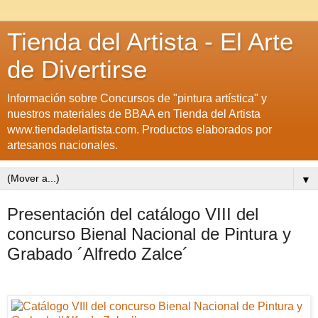
Tienda del Artista - El Arte
de Divertirse
Información sobre Concursos de "pintura artística" y
nuestros materiales de BBAA en Tienda del Artista
www.tiendadelartista.com. Productos elaborados por
artesanos nacionales.
▼
Presentación del catálogo VIII del
concurso Bienal Nacional de Pintura y
Grabado ´Alfredo Zalce´