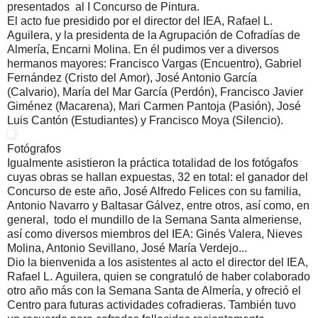
presentados al I Concurso de Pintura.
El acto fue presidido por el director del IEA, Rafael L.
Aguilera, y la presidenta de la Agrupación de Cofradías de
Almería, Encarni Molina. En él pudimos ver a diversos
hermanos mayores: Francisco Vargas (Encuentro), Gabriel
Fernández (Cristo del Amor), José Antonio García
(Calvario), María del Mar García (Perdón), Francisco Javier
Giménez (Macarena), Mari Carmen Pantoja (Pasión), José
Luis Cantón (Estudiantes) y Francisco Moya (Silencio).
Fotógrafos
Igualmente asistieron la práctica totalidad de los fotógafos
cuyas obras se hallan expuestas, 32 en total: el ganador del
Concurso de este año, José Alfredo Felices con su familia,
Antonio Navarro y Baltasar Gálvez, entre otros, así como, en
general, todo el mundillo de la Semana Santa almeriense,
así como diversos miembros del IEA: Ginés Valera, Nieves
Molina, Antonio Sevillano, José María Verdejo...
Dio la bienvenida a los asistentes al acto el director del IEA,
Rafael L. Aguilera, quien se congratuló de haber colaborado
otro año más con la Semana Santa de Almería, y ofreció el
Centro para futuras actividades cofradieras. También tuvo