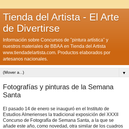
Tienda del Artista - El Arte
de Divertirse
Información sobre Concursos de "pintura artística" y
nuestros materiales de BBAA en Tienda del Artista
www.tiendadelartista.com. Productos elaborados por
artesanos nacionales.
▼
Fotografías y pinturas de la Semana
Santa
El pasado 14 de enero se inauguró en el Instituto de
Estudios Almerienses la tradicional exposición del XXXII
Concurso de Fotografía de Semana Santa, a la que se
añade este año, como novedad, otra similar de los cuadros