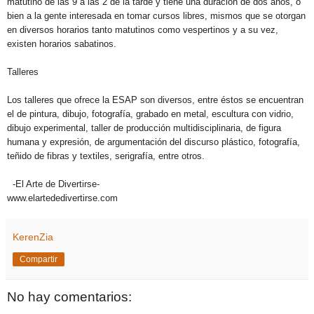
matutino de las 9 a las 2 de la tarde y tiene una duración de dos años, o
bien a la gente interesada en tomar cursos libres, mismos que se otorgan
en diversos horarios tanto matutinos como vespertinos y a su vez,
existen horarios sabatinos.
Talleres
Los talleres que ofrece la ESAP son diversos, entre éstos se encuentran
el de pintura, dibujo, fotografía, grabado en metal, escultura con vidrio,
dibujo experimental, taller de producción multidisciplinaria, de figura
humana y expresión, de argumentación del discurso plástico, fotografía,
teñido de fibras y textiles, serigrafía, entre otros.
-El Arte de Divertirse-
www.elartededivertirse.com
KerenZia
Compartir
No hay comentarios: