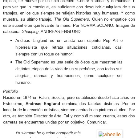
explica, se mueve por un solo objetivo: Contar historias y comunicar. Y
para ver que lo consigue, es suficiente con descubrir cualquiera de sus
trabajos, en los que siempre se reflejan historias muy humanas. Y como
muestra, su último trabajo,
The Old Superhero
. Quien no empatice con
este superhéroe que levante la mano. Por NORMA SOLANO. Imagen de
cabecera:
Shopping
, ANDREAS ENGLUND.
Andreas Englund es un artista con espíritu Pop Art e
hiperrealista que retrata situaciones cotidianas, casi
siempre con un toque de humor.
The Old Superhero es una serie de óleos que muestran las
distintas etapas de la vida de un superhéroe, con todas sus
alegrías, dramas y frustraciones, como cualquier ser
humano.
Portfolio
Nacido en 1974 en Falun, Suecia, pero establecido desde hace años en
Estocolmo,
Andreas Englund
combina dos facetas distintas: Por un
lado, la de la creación artística, siempre centrado en pinturas al óleo. Por
otro, es también Director de Arte. Tal y como él mismo cuenta, estas dos
carreras se encuentras unidas por un objetivo: Comunicar.
Yo siempre he querido compartir mis