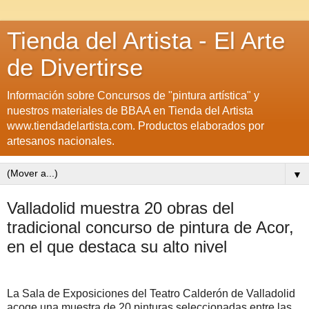
Tienda del Artista - El Arte
de Divertirse
Información sobre Concursos de "pintura artística" y
nuestros materiales de BBAA en Tienda del Artista
www.tiendadelartista.com. Productos elaborados por
artesanos nacionales.
▼
Valladolid muestra 20 obras del
tradicional concurso de pintura de Acor,
en el que destaca su alto nivel
La Sala de Exposiciones del Teatro Calderón de Valladolid
acoge una muestra de 20 pinturas seleccionadas entre las