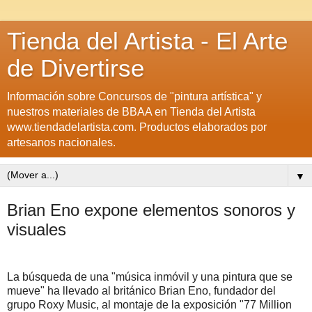
Tienda del Artista - El Arte
de Divertirse
Información sobre Concursos de "pintura artística" y
nuestros materiales de BBAA en Tienda del Artista
www.tiendadelartista.com. Productos elaborados por
artesanos nacionales.
▼
Brian Eno expone elementos sonoros y
visuales
La búsqueda de una "música inmóvil y una pintura que se
mueve" ha llevado al británico Brian Eno, fundador del
grupo Roxy Music, al montaje de la exposición "77 Million