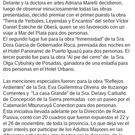
Delante y la doctora en artes Adriana Marelli decidieron,
luego de observar minuciosamente todas las obras
presentadas, decidió premiar con el primer puesto la obra
“Tierra de Yerbales, Leyendas y Encantos” del señor Víctor
Daniel Esteche de Oberá, quien se vio favorecido con un
viaje a Mar del Plata para dos personas.
El segundo lugar fue para la obra “Inmensidad” de la Sra.
Dora García de Gobernador Roca, premiada dos noches en
el Hotel Panoramic de Puerto Iguazú para dos personas. El
tercer puesto fue para la obra “Al pie del cerro” de la Sra.
Olga Cybulsky de Posadas, ganadora de una estadía para
dos personas en el Hotel Urbano.
Las menciones especiales fueron: para la obra “Reflejos
Ardientes” de la Sra. Eva Guillermina Olivera de Ituzaingo
Corrientes y “La casa Grande” de la Sra. Delavy Carballo
de Concepción de la Sierra premiadas con un paseo por el
Catamarán Mburucuyá Conection para dos personas.
Esta iniciativa llevada adelante por la Dirección de Rama
Pasiva, contó con 20 cuadros que fueron expuestos el 22 y
el 26 de noviembre, de toda la provincia. Lo que deja ver el
gran interés por participar de los Adultos Mayores en las