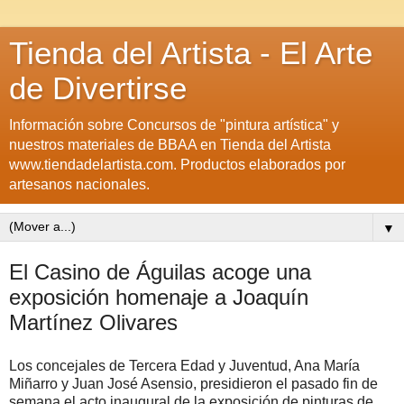
Tienda del Artista - El Arte
de Divertirse
Información sobre Concursos de "pintura artística" y
nuestros materiales de BBAA en Tienda del Artista
www.tiendadelartista.com. Productos elaborados por
artesanos nacionales.
▼
El Casino de Águilas acoge una
exposición homenaje a Joaquín
Martínez Olivares
Los concejales de Tercera Edad y Juventud, Ana María
Miñarro y Juan José Asensio, presidieron el pasado fin de
semana el acto inaugural de la exposición de pinturas de